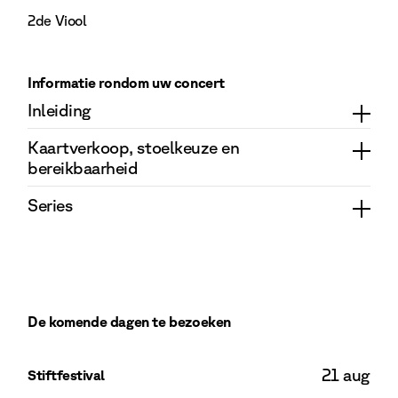
2de Viool
Bekijk Eva Bengtsson
Informatie rondom uw concert
Inleiding
Kaartverkoop, stoelkeuze en
bereikbaarheid
Series
De komende dagen te bezoeken
21 aug
Stiftfestival
Beki