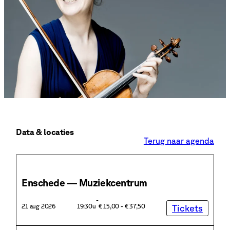
Data & locaties
Terug naar agenda
Enschede — Muziekcentrum
E
-
21 aug 2026
19:30u
€ 15,00 - € 37,50
Tickets
11 