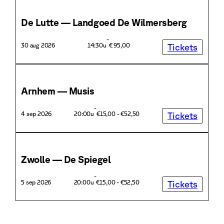
De Lutte — Landgoed De Wilmersberg
Ni
-
30 aug 2026
14:30u
€ 95,00
Tickets
13 
Arnhem — Musis
Ar
-
4 sep 2026
20:00u
€15,00 - €52,50
Tickets
18 
Zwolle — De Spiegel
A
-
5 sep 2026
20:00u
€15,00 - €52,50
Tickets
25 