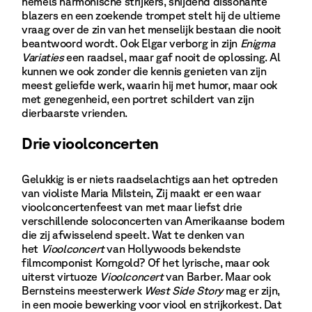
hemels harmonische strijkers, snijdend dissonante
blazers en een zoekende trompet stelt hij de ultieme
vraag over de zin van het menselijk bestaan die nooit
beantwoord wordt. Ook Elgar verborg in zijn
Enigma
Variaties
een raadsel, maar gaf nooit de oplossing. Al
kunnen we ook zonder die kennis genieten van zijn
meest geliefde werk, waarin hij met humor, maar ook
met genegenheid, een portret schildert van zijn
dierbaarste vrienden.
Drie vioolconcerten
Gelukkig is er niets raadselachtigs aan het optreden
van violiste Maria Milstein, Zij maakt er een waar
vioolconcertenfeest van met maar liefst drie
verschillende soloconcerten van Amerikaanse bodem
die zij afwisselend speelt. Wat te denken van
het
Vioolconcert
van Hollywoods bekendste
filmcomponist Korngold? Of het lyrische, maar ook
uiterst virtuoze
Vioolconcert
van Barber
.
Maar ook
Bernsteins meesterwerk
West Side Story
mag er zijn,
in een mooie bewerking voor viool en strijkorkest. Dat