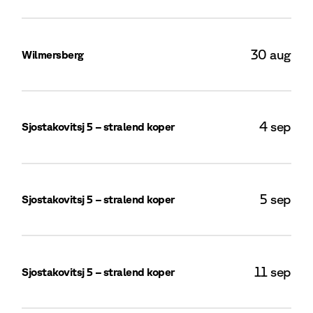
30 aug
Wilmersberg
Bek
4 sep
Sjostakovitsj 5 – stralend koper
Bek
5 sep
Sjostakovitsj 5 – stralend koper
Bek
11 sep
Sjostakovitsj 5 – stralend koper
Bek