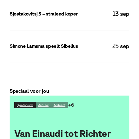
13 sep
Sjostakovitsj 5 – stralend koper
Bek
25 sep
Simone Lamsma speelt Sibelius
Bek
Speciaal voor jou
+6
Symfonisch
Actueel
Ambient
Van Einaudi tot Richter